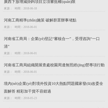
廣西下放增減掛鉤項目立項審批權(quán)限
來源：   時間：2018-06-18
河南工商精準(zhǔn)施策 破解群眾辦事堵點
來源：   時間：2018-06-01
河南省工商局：企業(yè)登記“審核合一”，受理咨詢“一口
清”
來源：   時間：2018-06-01
河南省工商局組織開展查處校園周邊無照經(jīng)營專項行動
來源：   時間：2018-06-01
境內(nèi)企業(yè)對境外投資10大熱點問題國家發(fā)改委全
面解答 精彩加干貨不容錯過
來源：   時間：2018-05-23