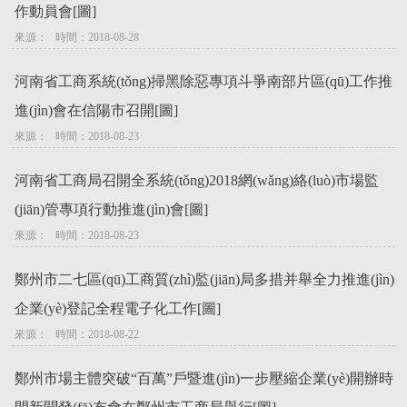
作動員會[圖]
來源：   時間：2018-08-28
河南省工商系統(tǒng)掃黑除惡專項斗爭南部片區(qū)工作推
進(jìn)會在信陽市召開[圖]
來源：   時間：2018-08-23
河南省工商局召開全系統(tǒng)2018網(wǎng)絡(luò)市場監
(jiān)管專項行動推進(jìn)會[圖]
來源：   時間：2018-08-23
鄭州市二七區(qū)工商質(zhì)監(jiān)局多措并舉全力推進(jìn)
企業(yè)登記全程電子化工作[圖]
來源：   時間：2018-08-22
鄭州市場主體突破“百萬”戶暨進(jìn)一步壓縮企業(yè)開辦時