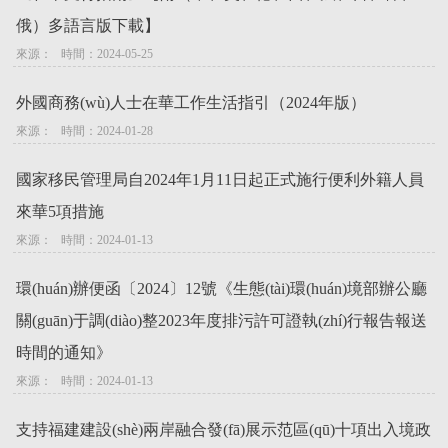
俄）多語言版下載】
來源：   時間：2024-05-25
外國商務(wù)人士在華工作生活指引（2024年版）
來源：   時間：2024-01-28
國家移民管理局自2024年1月11日起正式施行便利外籍人員
來華5項措施
來源：   時間：2024-01-13
環(huán)辦便函〔2024〕12號《生態(tài)環(huán)境部辦公廳
關(guān)于調(diào)整2023年度排污許可證執(zhí)行報告報送
時間的通知》
來源：   時間：2024-01-13
支持福建建設(shè)兩岸融合發(fā)展示范區(qū)十項出入境政