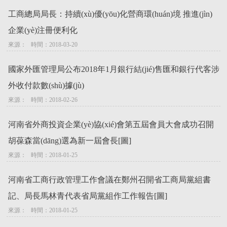
工商總局局長：持續(xù)優(yōu)化營商環(huán)境 推進(jìn)
企業(yè)注冊便利化
來源：   時間：2018-03-20
國家外匯管理局公布2018年1月銀行結(jié)售匯和銀行代客涉
外收付款數(shù)據(jù)
來源：   時間：2018-02-26
河南省外商投資企業(yè)協(xié)會第五屆會員大會成功召開
胡葆森當(dāng)選為新一屆會長[圖]
來源：   時間：2018-01-25
河南省工商行政管理工作會議在鄭州召開省工商局黨組書
記、局長馬林青代表省局黨組作工作報告[圖]
來源：   時間：2018-01-25