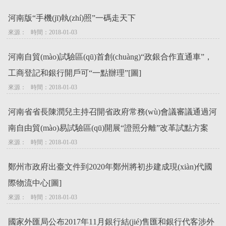
河南版“手機(jī)執(zhí)照”一碼走天下
來源：   時間：2018-01-03
河南自貿(mào)試驗區(qū)首創(chuàng)“政銀合作直通車”，
工商登記和銀行開戶可“一點辦理”[圖]
來源：   時間：2018-01-03
河南省省長陳潤兒主持召開省政府常務(wù)會議審議通過河
南自由貿(mào)易試驗區(qū)開展“證照分離”改革試點方案
來源：   時間：2018-01-03
鄭州市政府出臺文件到2020年鄭州將初步建成現(xiàn)代國
際物流中心[圖]
來源：   時間：2018-01-03
國家外匯局公布2017年11月銀行結(jié)售匯和銀行代客涉外