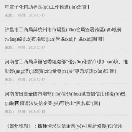
程電子化輔助專區(qū)工作推進(jìn)會[圖]
來源：   時間：2018-10-17
許昌市工商局與杭州市市場監(jiān)管局簽署跨區(qū)域網
(wǎng)絡(luò)市場監(jiān)管協(xié)作協(xié)議[圖]
來源：   時間：2018-10-17
河南省工商局承辦省委組織部“優(yōu)化營商環(huán)境、推
動經(jīng)濟(jì)高質(zhì)量發(fā)展”專題培訓(xùn)班[圖]
來源：   時間：2018-10-17
河南省出臺全國市場監(jiān)管領(lǐng)域首個信用修復(fù)機
(jī)制四類違法失信企業(yè)可跳出“黑名單”[圖]
來源：   時間：2018-09-18
《鄭州晚報》：四種情形失信企業(yè)可重新修復(fù)信用