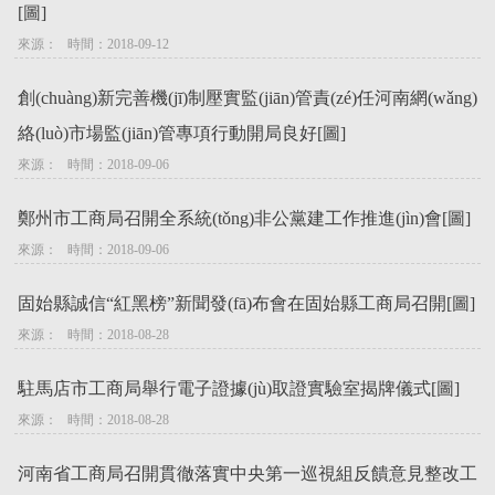
[圖]
來源：   時間：2018-09-12
創(chuàng)新完善機(jī)制壓實監(jiān)管責(zé)任河南網(wǎng)
絡(luò)市場監(jiān)管專項行動開局良好[圖]
來源：   時間：2018-09-06
鄭州市工商局召開全系統(tǒng)非公黨建工作推進(jìn)會[圖]
來源：   時間：2018-09-06
固始縣誠信“紅黑榜”新聞發(fā)布會在固始縣工商局召開[圖]
來源：   時間：2018-08-28
駐馬店市工商局舉行電子證據(jù)取證實驗室揭牌儀式[圖]
來源：   時間：2018-08-28
河南省工商局召開貫徹落實中央第一巡視組反饋意見整改工