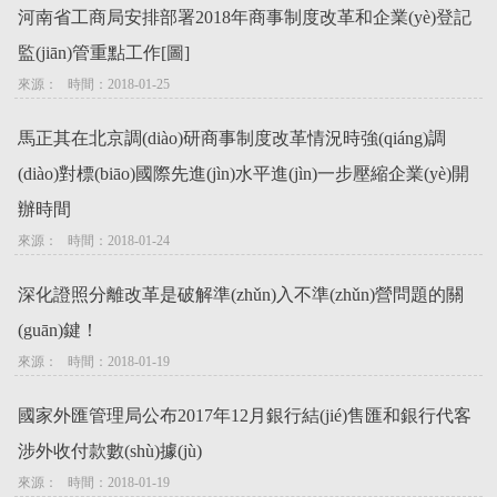
河南省工商局安排部署2018年商事制度改革和企業(yè)登記
監(jiān)管重點工作[圖]
來源：   時間：2018-01-25
馬正其在北京調(diào)研商事制度改革情況時強(qiáng)調
(diào)對標(biāo)國際先進(jìn)水平進(jìn)一步壓縮企業(yè)開
辦時間
來源：   時間：2018-01-24
深化證照分離改革是破解準(zhǔn)入不準(zhǔn)營問題的關
(guān)鍵！
來源：   時間：2018-01-19
國家外匯管理局公布2017年12月銀行結(jié)售匯和銀行代客
涉外收付款數(shù)據(jù)
來源：   時間：2018-01-19