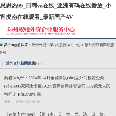
思思热99_日韩va在线_亚洲有码在线播放_小
宵虎南在线观看_最新国产AV
當(dāng)前位置：
鄭州外資企業(yè)服務(wù)中心
>
涉外資訊新聞動態
(tài)
涉外資訊新聞動態(tài)
商務(wù)部：2024年1-4月全國新設(shè)立外商投資企業
(yè)16805家同比增長19.2%實際使用外資金額3602億元人民
幣同比下降27.9%[圖]
來源：   時間：2024-05-26
《在華支付指南》【附（中、英、德、西、法、日、韓、