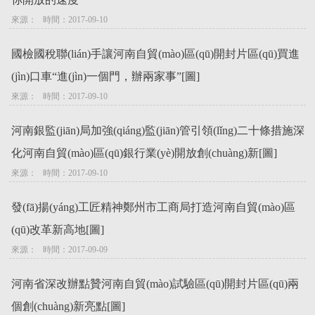
來源：   時間：2017-09-10
國檢國稅聯(lián)手讓河南自貿(mào)區(qū)開封片區(qū)買進
(jìn)口車“進(jìn)一個門，辦兩家事”[圖]
來源：   時間：2017-09-10
河南銀監(jiān)局加強(qiáng)監(jiān)管引領(lǐng)二十條措施深
化河南自貿(mào)區(qū)銀行業(yè)開放創(chuàng)新[圖]
來源：   時間：2017-09-10
發(fā)揚(yáng)工匠精神鄭州市工商局打造河南自貿(mào)區
(qū)改革新高地[圖]
來源：   時間：2017-09-09
河南省深改辦點贊河南自貿(mào)試驗區(qū)開封片區(qū)兩
個創(chuàng)新亮點[圖]