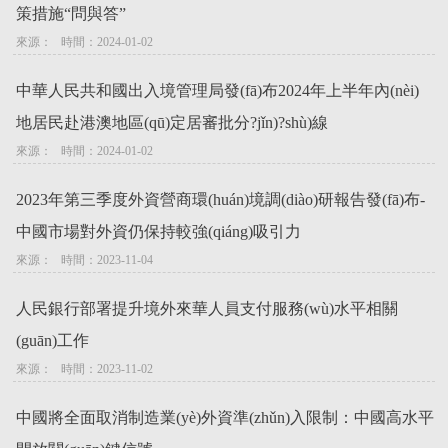
策措施“問與答”
來源：   時間：2024-01-02
中華人民共和國出入境管理局發(fā)布2024年上半年內(nèi)
地居民赴港澳地區(qū)定居審批分?jǐn)?shù)線
來源：   時間：2024-01-02
2023年第三季度外資營商環(huán)境調(diào)研報告發(fā)布-
中國市場對外資仍保持較強(qiáng)吸引力
來源：   時間：2023-11-04
人民銀行部署提升境外來華人員支付服務(wù)水平相關
(guān)工作
來源：   時間：2023-11-02
中國將全面取消制造業(yè)外資準(zhǔn)入限制：中國高水平