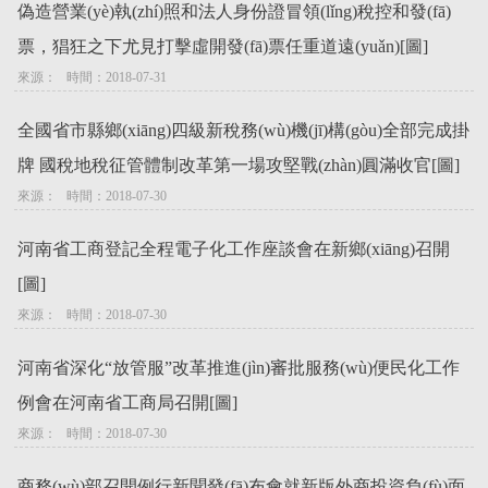
偽造營業(yè)執(zhí)照和法人身份證冒領(lǐng)稅控和發(fā)
票，猖狂之下尤見打擊虛開發(fā)票任重道遠(yuǎn)[圖]
來源：   時間：2018-07-31
全國省市縣鄉(xiāng)四級新稅務(wù)機(jī)構(gòu)全部完成掛
牌 國稅地稅征管體制改革第一場攻堅戰(zhàn)圓滿收官[圖]
來源：   時間：2018-07-30
河南省工商登記全程電子化工作座談會在新鄉(xiāng)召開
[圖]
來源：   時間：2018-07-30
河南省深化“放管服”改革推進(jìn)審批服務(wù)便民化工作
例會在河南省工商局召開[圖]
來源：   時間：2018-07-30
商務(wù)部召開例行新聞發(fā)布會就新版外商投資負(fù)面