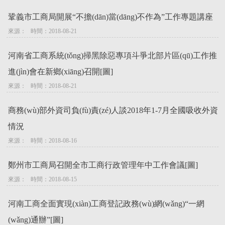
鞏義市工商局開展“不擔(dān)當(dāng)不作為”工作專題講座
來源：   時間：2018-08-21
河南省工商系統(tǒng)掃黑除惡專項斗爭北部片區(qū)工作推
進(jìn)會在新鄉(xiāng)召開[圖]
來源：   時間：2018-08-21
商務(wù)部外資司負(fù)責(zé)人談2018年1-7月全國吸收外資
情況
來源：   時間：2018-08-16
鄭州市工商局召開全市工商行政管理年中工作會議[圖]
來源：   時間：2018-08-15
河南工商全面實現(xiàn)工商登記政務(wù)網(wǎng)“一網
(wǎng)通辦”[圖]