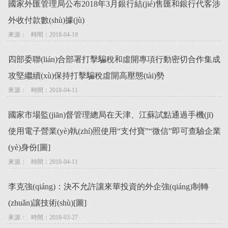
國家外匯管理局公布2018年3月銀行結(jié)售匯和銀行代客涉
外收付款數(shù)據(jù)
來源：   時間：2018-04-19
四部委聯(lián)合部署打擊騙稅和虛開專項行動密切合作集成
攻堅繼續(xù)保持打擊騙稅虛開高壓態(tài)勢
來源：   時間：2018-04-11
國家市場監(jiān)督管理總局在天津、江蘇試點通過手機(jī)
使用電子營業(yè)執(zhí)照使用“支付寶”“微信”即可查驗企業
(yè)身份[圖]
來源：   時間：2018-04-11
李克強(qiáng)：決不允許讓來華投資的外企強(qiáng)制轉
(zhuǎn)讓技術(shù)[圖]
來源：   時間：2018-03-27