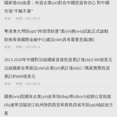
國家發(fā)改委：外資企業(yè)對在中國投資有信心 對中國
市場“不離不棄”
來源：   時間：2021-09-14
粵港澳大灣區(qū)“跨境理財通”業(yè)務(wù)試點正式啟動
助推香港國際金融中心建設(shè)具有重要意義[圖]
來源：   時間：2021-09-14
2013-2020年中國對沿線國家直接投資累計達(dá)1360億美元
沿線國家在華新設(shè)企業(yè)累計達(dá)2.7萬家實際投資
累計約600億美元
來源：   時間：2021-08-24
國務(wù)院國有企業(yè)改革領(lǐng)導(dǎo)小組辦公室批復
(fù)遼寧沈陽浙江杭州陜西西安和青島四省市區(qū)域綜改方
案