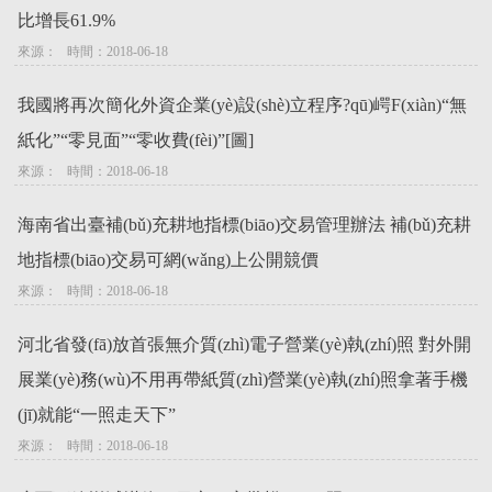
比增長61.9%
來源：   時間：2018-06-18
我國將再次簡化外資企業(yè)設(shè)立程序?qū)崿F(xiàn)“無
紙化”“零見面”“零收費(fèi)”[圖]
來源：   時間：2018-06-18
海南省出臺補(bǔ)充耕地指標(biāo)交易管理辦法 補(bǔ)充耕
地指標(biāo)交易可網(wǎng)上公開競價
來源：   時間：2018-06-18
河北省發(fā)放首張無介質(zhì)電子營業(yè)執(zhí)照 對外開
展業(yè)務(wù)不用再帶紙質(zhì)營業(yè)執(zhí)照拿著手機
(jī)就能“一照走天下”
來源：   時間：2018-06-18