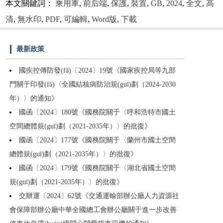
本文關鍵詞：
乘用車
,
前后端
,
保護
,
裝置
,
GB
,
2024
,
全文
,
高
清
,
無水印
,
PDF
,
可編輯
,
Word版
,
下載
最新政策
國疾控傳防發(fā)〔2024〕19號《國家疾控局等九部
門關于印發(fā)〈全國結核病防治規(guī)劃（2024-2030
年）〉的通知》
國函〔2024〕180號《國務院關于〈呼和浩特市國土
空間總體規(guī)劃（2021-2035年）〉的批復》
國函〔2024〕177號《國務院關于〈蘭州市國土空間
總體規(guī)劃（2021-2035年）〉的批復》
國函〔2024〕179號《國務院關于〈湖北省國土空間
規(guī)劃（2021-2035年）〉的批復》
交辦運〔2024〕62號《交通運輸部辦公廳人力資源社
會保障部辦公廳中華全國總工會辦公廳關于進一步改善