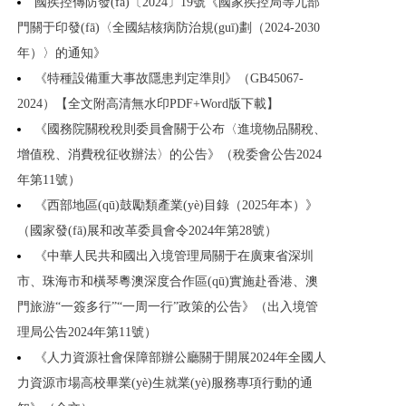
國疾控傳防發(fā)〔2024〕19號《國家疾控局等九部
門關于印發(fā)〈全國結核病防治規(guī)劃（2024-2030
年）〉的通知》
《特種設備重大事故隱患判定準則》（GB45067-
2024）【全文附高清無水印PDF+Word版下載】
《國務院關稅稅則委員會關于公布〈進境物品關稅、
增值稅、消費稅征收辦法〉的公告》（稅委會公告2024
年第11號）
《西部地區(qū)鼓勵類產業(yè)目錄（2025年本）》
（國家發(fā)展和改革委員會令2024年第28號）
《中華人民共和國出入境管理局關于在廣東省深圳
市、珠海市和橫琴粵澳深度合作區(qū)實施赴香港、澳
門旅游“一簽多行”“一周一行”政策的公告》（出入境管
理局公告2024年第11號）
《人力資源社會保障部辦公廳關于開展2024年全國人
力資源市場高校畢業(yè)生就業(yè)服務專項行動的通