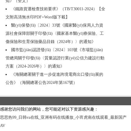
知》（全文）
《鐵路貨運檢查技術要求》（TB/T30011-2024）【全
文附高清無水印PDF+Word版下載】
醫(yī)保發(fā)〔2024〕33號《國家醫(yī)保局人力資
源社會保障部關于印發(fā)〈國家基本醫(yī)療保險、工
傷保險和生育保險藥品目錄（2024年）〉的通知》
國市監(jiān)認證發(fā)〔2024〕103號《市場監(jiān)
管總局關于印發(fā)〈質量認證行業(yè)公信力建設行動
方案（2024-2026年）〉的通知》
《海關總署關于進一步促進跨境電商出口發(fā)展的
公告》（海關總署公告2024年第167號）
感谢您访问我们的网站，您可能还对以下资源感兴趣：
思思热99_日韩va在线_亚洲有码在线播放_小宵虎南在线观看_最新国产
AV