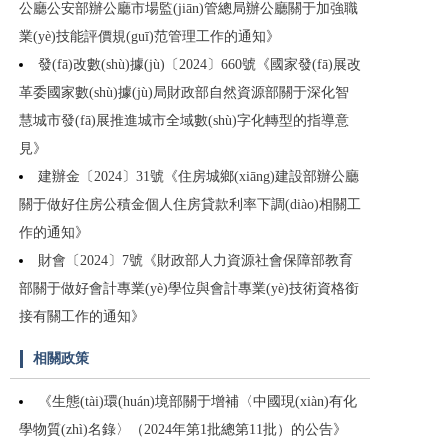
公廳公安部辦公廳市場監(jiān)管總局辦公廳關于加強職
業(yè)技能評價規(guī)范管理工作的通知》
發(fā)改數(shù)據(jù)〔2024〕660號《國家發(fā)展改
革委國家數(shù)據(jù)局財政部自然資源部關于深化智
慧城市發(fā)展推進城市全域數(shù)字化轉型的指導意
見》
建辦金〔2024〕31號《住房城鄉(xiāng)建設部辦公廳
關于做好住房公積金個人住房貸款利率下調(diào)相關工
作的通知》
財會〔2024〕7號《財政部人力資源社會保障部教育
部關于做好會計專業(yè)學位與會計專業(yè)技術資格銜
接有關工作的通知》
相關政策
《生態(tài)環(huán)境部關于增補〈中國現(xiàn)有化
學物質(zhì)名錄〉（2024年第1批總第11批）的公告》