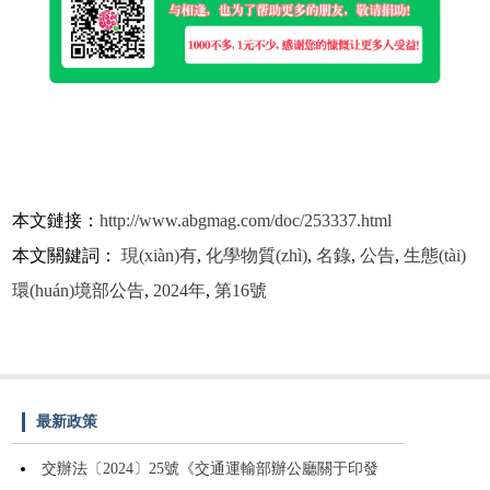
本文鏈接：
http://www.abgmag.com/doc/253337.html
本文關鍵詞：
現(xiàn)有
,
化學物質(zhì)
,
名錄
,
公告
,
生態(tài)
環(huán)境部公告
,
2024年
,
第16號
最新政策
交辦法〔2024〕25號《交通運輸部辦公廳關于印發