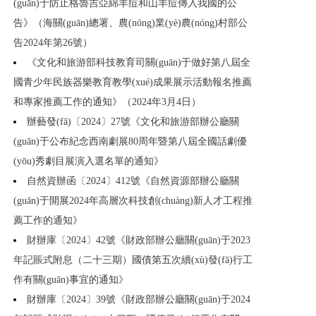
(guān)于防止格魯吉亞綿羊痘和山羊痘傳入我國的公
告》（海關(guān)總署、農(nóng)業(yè)農(nóng)村部公
告2024年第26號）
《文化和旅游部科技教育司關(guān)于做好第八屆全
國青少年民族器樂教育教學(xué)成果展示活動報名推薦
和專家推薦工作的通知》（2024年3月4日）
辦藝發(fā)〔2024〕27號《文化和旅游部辦公廳關
(guān)于公布紀念西南劇展80周年暨第八屆全國話劇優
(yōu)秀劇目展演入選名單的通知》
自然資辦函〔2024〕412號《自然資源部辦公廳關
(guān)于開展2024年高層次科技創(chuàng)新人才工程推
薦工作的通知》
財辦庫〔2024〕42號《財政部辦公廳關(guān)于2023
年記賬式附息（二十三期）國債第五次續(xù)發(fā)行工
作有關(guān)事宜的通知》
財辦庫〔2024〕39號《財政部辦公廳關(guān)于2024