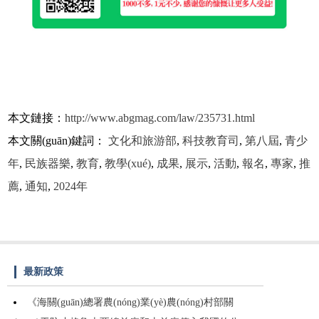
本文鏈接：
http://www.abgmag.com/law/235731.html
本文關(guān)鍵詞：
文化和旅游部
,
科技教育司
,
第八屆
,
青少
年
,
民族器樂
,
教育
,
教學(xué)
,
成果
,
展示
,
活動
,
報名
,
專家
,
推
薦
,
通知
,
2024年
最新政策
《海關(guān)總署農(nóng)業(yè)農(nóng)村部關