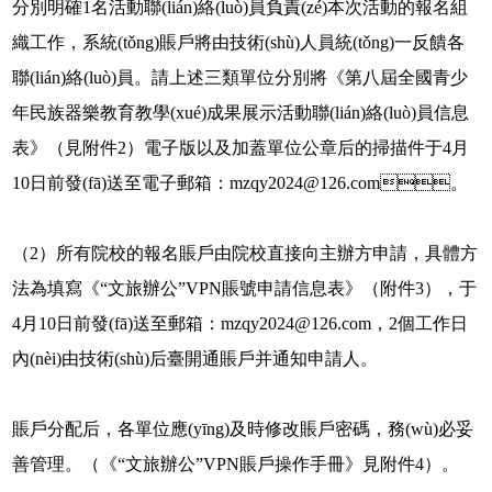
分別明確1名活動聯(lián)絡(luò)員負責(zé)本次活動的報名組
織工作，系統(tǒng)賬戶將由技術(shù)人員統(tǒng)一反饋各
聯(lián)絡(luò)員。請上述三類單位分別將《第八屆全國青少
年民族器樂教育教學(xué)成果展示活動聯(lián)絡(luò)員信息
表》（見附件2）電子版以及加蓋單位公章后的掃描件于4月
10日前發(fā)送至電子郵箱：mzqy2024@126.com。
（2）所有院校的報名賬戶由院校直接向主辦方申請，具體方
法為填寫《“文旅辦公”VPN賬號申請信息表》（附件3），于
4月10日前發(fā)送至郵箱：mzqy2024@126.com，2個工作日
內(nèi)由技術(shù)后臺開通賬戶并通知申請人。
賬戶分配后，各單位應(yīng)及時修改賬戶密碼，務(wù)必妥
善管理。（《“文旅辦公”VPN賬戶操作手冊》見附件4）。