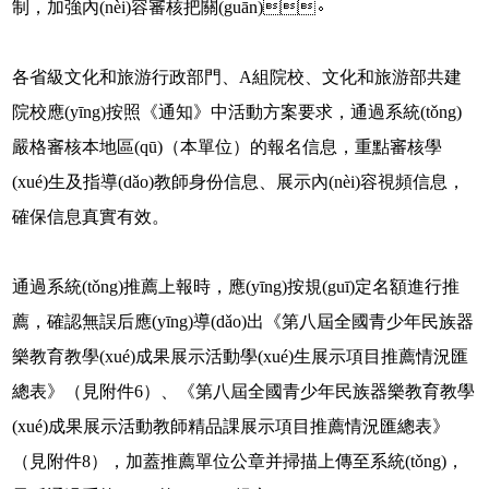
制，加強內(nèi)容審核把關(guān)。
各省級文化和旅游行政部門、A組院校、文化和旅游部共建
院校應(yīng)按照《通知》中活動方案要求，通過系統(tǒng)
嚴格審核本地區(qū)（本單位）的報名信息，重點審核學
(xué)生及指導(dǎo)教師身份信息、展示內(nèi)容視頻信息，
確保信息真實有效。
通過系統(tǒng)推薦上報時，應(yīng)按規(guī)定名額進行推
薦，確認無誤后應(yīng)導(dǎo)出《第八屆全國青少年民族器
樂教育教學(xué)成果展示活動學(xué)生展示項目推薦情況匯
總表》（見附件6）、《第八屆全國青少年民族器樂教育教學
(xué)成果展示活動教師精品課展示項目推薦情況匯總表》
（見附件8），加蓋推薦單位公章并掃描上傳至系統(tǒng)，