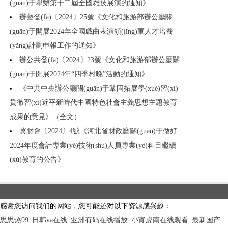
(guān)于舉辦第十二屆全國雜技展演的通知》
辦藝發(fā)〔2024〕25號《文化和旅游部辦公廳關
(guān)于開展2024年全國戲曲表演領(lǐng)軍人才培養
(yǎng)計劃申報工作的通知》
辦公共發(fā)〔2024〕23號《文化和旅游部辦公廳關
(guān)于開展2024年“四季村晚”活動的通知》
《中共中央辦公廳關(guān)于鞏固拓展學(xué)習(xí)
貫徹習(xí)近平新時代中國特色社會主義思想主題教育
成果的意見》（全文）
冀財會〔2024〕4號《河北省財政廳關(guān)于做好
2024年度會計專業(yè)技術(shù)人員專業(yè)科目繼續
(xù)教育的公告》
感谢您访问我们的网站，您可能还对以下资源感兴趣：
思思热99_日韩va在线_亚洲有码在线播放_小宵虎南在线观看_最新国产