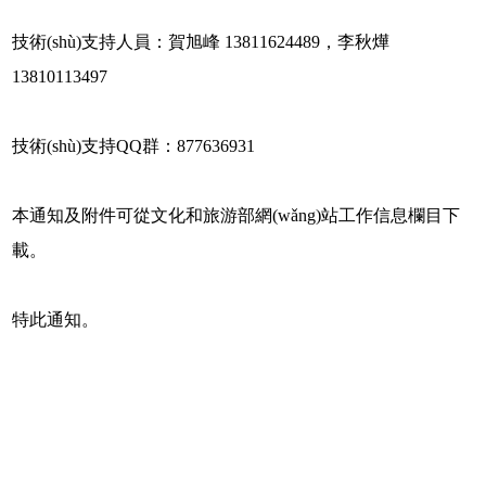
技術(shù)支持人員：賀旭峰 13811624489，李秋燁
13810113497
技術(shù)支持QQ群：877636931
本通知及附件可從文化和旅游部網(wǎng)站工作信息欄目下
載。
特此通知。