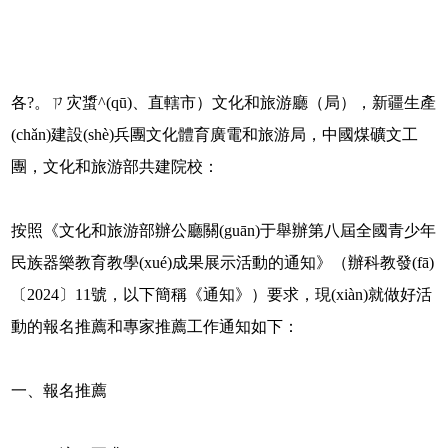
各?。ㄗ灾螀^(qū)、直轄市）文化和旅游廳（局），新疆生產
(chǎn)建設(shè)兵團文化體育廣電和旅游局，中國煤礦文工
團，文化和旅游部共建院校：
按照《文化和旅游部辦公廳關(guān)于舉辦第八屆全國青少年
民族器樂教育教學(xué)成果展示活動的通知》（辦科教發(fā)
〔2024〕11號，以下簡稱《通知》）要求，現(xiàn)就做好活
動的報名推薦和專家推薦工作通知如下：
一、報名推薦