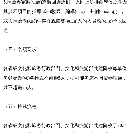
5.推薦專家應(yīng)遵循回避原則。原則上所推薦學(xué)生及
其展示項目的指導(dǎo)教師、編導(dǎo)（主創(chuàng)），
或與推薦學(xué)生存在親屬關(guān)系的人員應(yīng)予以回
避。
（四）名額要求
各省級文化和旅游行政部門、文化和旅游部共建院校每單位
每類專業(yè)各推薦不超過5人，盡可能考慮不同樂器種類，
共不超過25人。
（五）推薦流程
各省級文化和旅游行政部門、文化和旅游部共建院校于2024