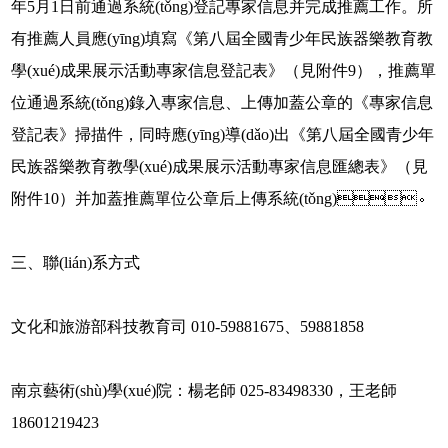
年5月1日前通過系統(tǒng)登記專家信息并完成推薦工作。所
有推薦人員應(yīng)填寫《第八屆全國青少年民族器樂教育教
學(xué)成果展示活動專家信息登記表》（見附件9），推薦單
位通過系統(tǒng)錄入專家信息、上傳加蓋公章的《專家信息
登記表》掃描件，同時應(yīng)導(dǎo)出《第八屆全國青少年
民族器樂教育教學(xué)成果展示活動專家信息匯總表》（見
附件10）并加蓋推薦單位公章后上傳系統(tǒng)。
三、聯(lián)系方式
文化和旅游部科技教育司 010-59881675、59881858
南京藝術(shù)學(xué)院：楊老師 025-83498330，王老師
18601219423