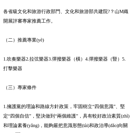
各省級文化和旅游行政部門、文化和旅游部共建院?？山M織
開展評審專家推薦工作。
（二）推薦專業(yè)
1.吹奏樂器2.拉弦樂器3.彈撥樂器（橫）4.彈撥樂器（豎）5.
打擊樂器
（三）專家條件
1.擁護黨的理論和路線方針政策，牢固樹立“四個意識”、堅
定“四個自信”，堅決做到“兩個維護”，具有較好政治素質(zhì)
和理論素養(yǎng)，能夠嚴把意識形態(tài)和政治導(dǎo)向關