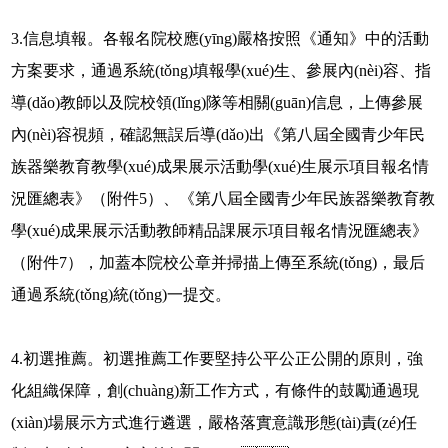
3.信息填報。各報名院校應(yīng)嚴格按照《通知》中的活動
方案要求，通過系統(tǒng)填報學(xué)生、參展內(nèi)容、指
導(dǎo)教師以及院校領(lǐng)隊等相關(guān)信息，上傳參展
內(nèi)容視頻，確認無誤后導(dǎo)出《第八屆全國青少年民
族器樂教育教學(xué)成果展示活動學(xué)生展示項目報名情
況匯總表》（附件5）、《第八屆全國青少年民族器樂教育教
學(xué)成果展示活動教師精品課展示項目報名情況匯總表》
（附件7），加蓋本院校公章并掃描上傳至系統(tǒng)，最后
通過系統(tǒng)統(tǒng)一提交。
4.初選推薦。初選推薦工作要堅持公平公正公開的原則，強
化組織保障，創(chuàng)新工作方式，有條件的鼓勵通過現
(xiàn)場展示方式進行遴選，嚴格落實意識形態(tài)責(zé)任