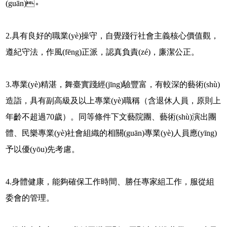
(guān)。
2.具有良好的職業(yè)操守，自覺踐行社會主義核心價值觀，
遵紀守法，作風(fēng)正派，認真負責(zé)，廉潔公正。
3.專業(yè)精湛，舞臺實踐經(jīng)驗豐富，有較深的藝術(shù)
造詣，具有副高級及以上專業(yè)職稱（含退休人員，原則上
年齡不超過70歲）。同等條件下文藝院團、藝術(shù)演出團
體、民樂專業(yè)社會組織的相關(guān)專業(yè)人員應(yīng)
予以優(yōu)先考慮。
4.身體健康，能夠確保工作時間、勝任專家組工作，服從組
委會的管理。