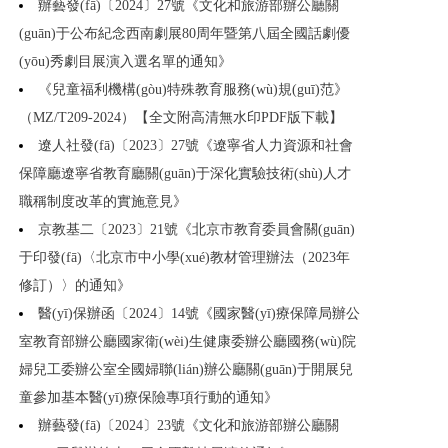
辦藝發(fā)〔2024〕27號《文化和旅游部辦公廳關
(guān)于公布紀念西南劇展80周年暨第八屆全國話劇優
(yōu)秀劇目展演入選名單的通知》
《兒童福利機構(gòu)特殊教育服務(wù)規(guī)范》
（MZ/T209-2024）【全文附高清無水印PDF版下載】
遼人社發(fā)〔2023〕27號《遼寧省人力資源和社會
保障廳遼寧省教育廳關(guān)于深化實驗技術(shù)人才
職稱制度改革的實施意見》
京教基二〔2023〕21號《北京市教育委員會關(guān)
于印發(fā)〈北京市中小學(xué)教材管理辦法（2023年
修訂）〉的通知》
醫(yī)保辦函〔2024〕14號《國家醫(yī)療保障局辦公
室教育部辦公廳國家衛(wèi)生健康委辦公廳國務(wù)院
婦兒工委辦公室全國婦聯(lián)辦公廳關(guān)于開展兒
童參加基本醫(yī)療保險專項行動的通知》
辦藝發(fā)〔2024〕23號《文化和旅游部辦公廳關