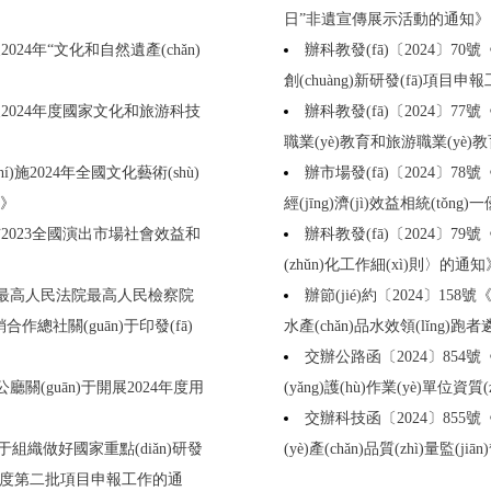
日”非遺宣傳展示活動的通知》
024年“文化和自然遺產(chǎn)
辦科教發(fā)〔2024〕7
創(chuàng)新研發(fā)項目
開展2024年度國家文化和旅游科技
辦科教發(fā)〔2024〕77號
職業(yè)教育和旅游職業(yè)教
í)施2024年全國文化藝術(shù)
辦市場發(fā)〔2024〕7
知》
經(jīng)濟(jì)效益相統(tǒn
公布2023全國演出市場社會效益和
辦科教發(fā)〔2024〕79
(zhǔn)化工作細(xì)則〉的通知
óng)村部最高人民法院最高人民檢察院
辦節(jié)約〔2024〕15
作總社關(guān)于印發(fā)
水產(chǎn)品水效領(lǐng)
交辦公路函〔2024〕854號《交
廳關(guān)于開展2024年度用
(yǎng)護(hù)作業(yè)單位資
交辦科技函〔2024〕855號《
n)于組織做好國家重點(diǎn)研發
(yè)產(chǎn)品質(zhì)量監(j
024年度第二批項目申報工作的通