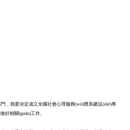
(guān)部門，我委決定成立全國社會心理服務(wù)體系建設(shè)專
做好相關(guān)工作。