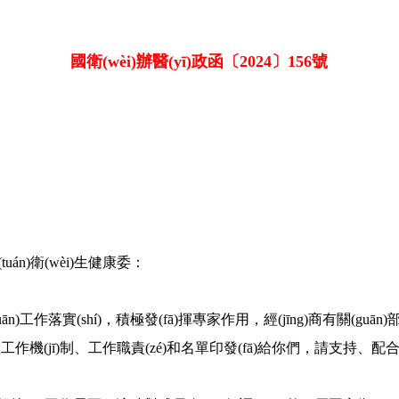
國衛(wèi)辦醫(yī)政函〔2024〕156號
uán)衛(wèi)生健康委：
uān)工作落實(shí)，積極發(fā)揮專家作用，經(jīng)商有關
ī)制、工作職責(zé)和名單印發(fā)給你們，請支持、配合