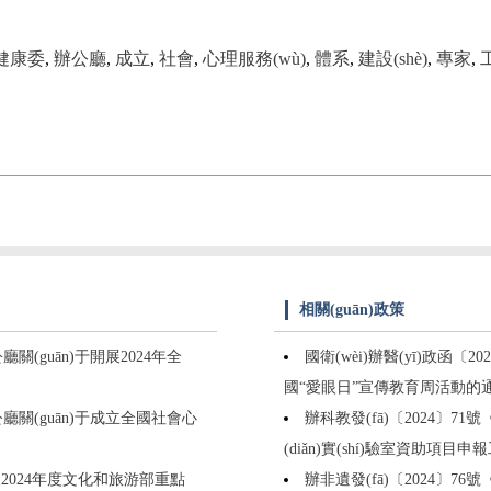
生健康委
,
辦公廳
,
成立
,
社會
,
心理服務(wù)
,
體系
,
建設(shè)
,
專家
,
相關(guān)政策
廳關(guān)于開展2024年全
國衛(wèi)辦醫(yī)政函〔2
國“愛眼日”宣傳教育周活動的
辦公廳關(guān)于成立全國社會心
辦科教發(fā)〔2024〕7
(diǎn)實(shí)驗室資助項目
開展2024年度文化和旅游部重點
辦非遺發(fā)〔2024〕76