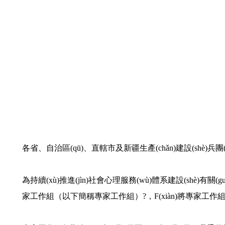
各省、自治區(qū)、直轄市及新疆生產(chǎn)建設(shè)兵團(t
為持續(xù)推進(jìn)社會心理服務(wù)體系建設(shè)有關(g
家工作組（以下簡稱專家工作組）?，F(xiàn)將專家工作組工作機(j