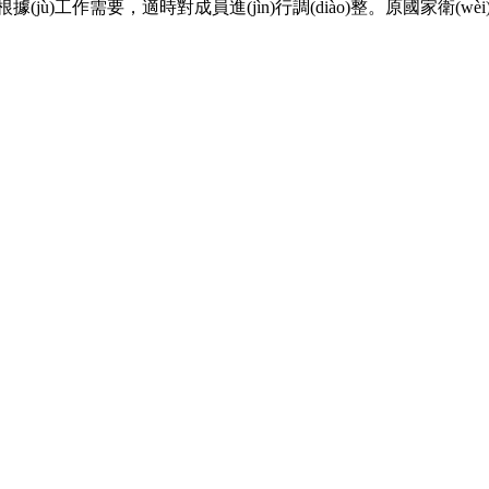
根據(jù)工作需要，適時對成員進(jìn)行調(diào)整。原國