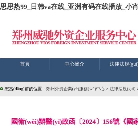
思思热99_日韩va在线_亚洲有码在线播放_小
首頁
中心簡介
法律法規(guī
您當(dāng)前的位置：
鄭州外資企業(yè)服務(wù)中心
>
法律法規(guī)
國衛(wèi)辦醫(yī)政函〔2024〕156號