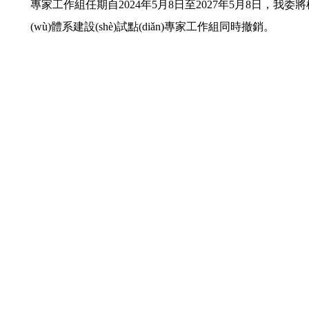
專家工作組任期自2024年5月8日至2027年5月8日，我委將
(wù)體系建設(shè)試點(diǎn)專家工作組同時撤銷。