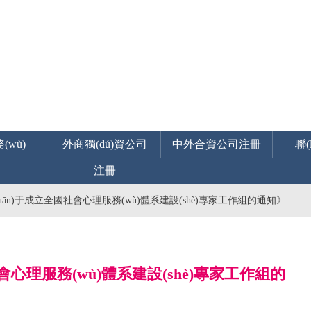
(wù)
外商獨(dú)資公司
中外合資公司注冊
聯(
注冊
關(guān)于成立全國社會心理服務(wù)體系建設(shè)專家工作組的通知》
國社會心理服務(wù)體系建設(shè)專家工作組的