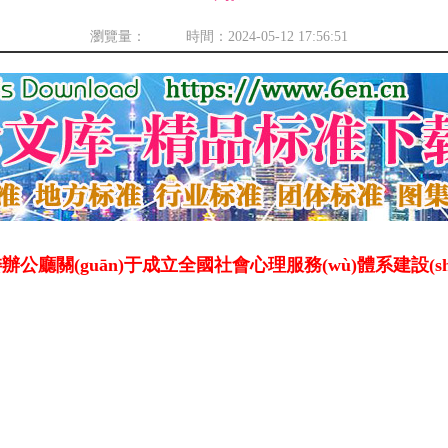
瀏覽量： 時間：2024-05-12 17:56:51
委辦公廳關(guān)于成立全國社會心理服務(wù)體系建設(