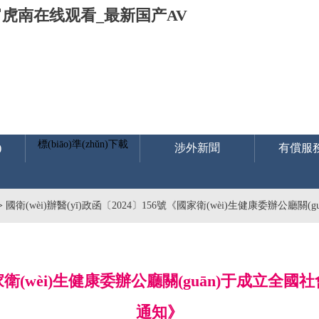
宵虎南在线观看_最新国产AV
標(biāo)準(zhǔn)下載
)
涉外新聞
有償服務
>
國衛(wèi)辦醫(yī)政函〔2024〕156號《國家衛(wèi)生健康委辦公廳
《國家衛(wèi)生健康委辦公廳關(guān)于成立全
通知》