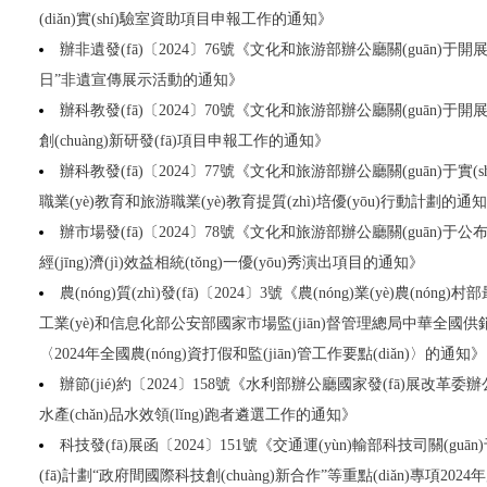
(diǎn)實(shí)驗室資助項目申報工作的通知》
辦非遺發(fā)〔2024〕76號《文化和旅游部辦公廳關(guān)于開展2
日”非遺宣傳展示活動的通知》
辦科教發(fā)〔2024〕70號《文化和旅游部辦公廳關(guān)于
創(chuàng)新研發(fā)項目申報工作的通知》
辦科教發(fā)〔2024〕77號《文化和旅游部辦公廳關(guān)于實(sh
職業(yè)教育和旅游職業(yè)教育提質(zhì)培優(yōu)行動計劃的通
辦市場發(fā)〔2024〕78號《文化和旅游部辦公廳關(guān)于
經(jīng)濟(jì)效益相統(tǒng)一優(yōu)秀演出項目的通知》
農(nóng)質(zhì)發(fā)〔2024〕3號《農(nóng)業(yè)農(n
工業(yè)和信息化部公安部國家市場監(jiān)督管理總局中華全國供銷合
〈2024年全國農(nóng)資打假和監(jiān)管工作要點(diǎn)〉的通知》
辦節(jié)約〔2024〕158號《水利部辦公廳國家發(fā)展改革委辦公
水產(chǎn)品水效領(lǐng)跑者遴選工作的通知》
科技發(fā)展函〔2024〕151號《交通運(yùn)輸部科技司關(guā
(fā)計劃“政府間國際科技創(chuàng)新合作”等重點(diǎn)專項2