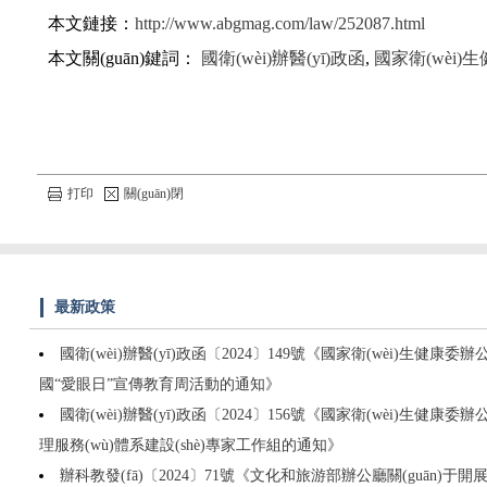
本文鏈接：
http://www.abgmag.com/law/252087.html
本文關(guān)鍵詞：
國衛(wèi)辦醫(yī)政函
,
國家衛(wèi)
打印
關(guān)閉
最新政策
國衛(wèi)辦醫(yī)政函〔2024〕149號《國家衛(wèi)生健康委辦公
國“愛眼日”宣傳教育周活動的通知》
國衛(wèi)辦醫(yī)政函〔2024〕156號《國家衛(wèi)生健康委
理服務(wù)體系建設(shè)專家工作組的通知》
辦科教發(fā)〔2024〕71號《文化和旅游部辦公廳關(guān)于