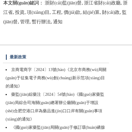
本文關(guān)鍵詞：
浙財(cái)監(jiān)督
,
浙江省財(cái)政廳
,
浙
江省
,
投資
,
項(xiàng)目
,
工程
,
價(jià)款
,
結(jié)算
,
財(cái)政
,
監
(jiān)督
,
管理
,
暫行辦法
,
通知
最新政策
京商電商字〔2024〕13號(hào)《北京市商務(wù)局關
(guān)于征集電子商務(wù)創(chuàng)新示范項(xiàng)目
的通知》
藥監(jiān)綜藥注〔2024〕54號(hào)《國(guó)家藥監
(jiān)局綜合司海關(guān)總署辦公廳關(guān)于增設
(shè)合肥空港口岸為藥品進(jìn)口口岸有關(guān)事項
(xiàng)的通知》
《國(guó)家藥監(jiān)局關(guān)于修訂環(huán)磷腺