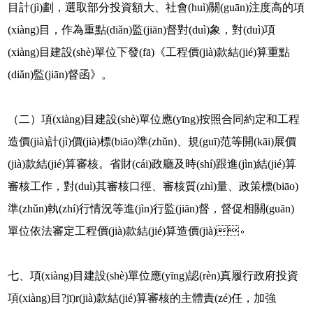
目計(jì)劃，選取部分投資額大、社會(huì)關(guān)注度高的項
(xiàng)目，作為重點(diǎn)監(jiān)督對(duì)象，對(duì)項
(xiàng)目建設(shè)單位下發(fā)《工程價(jià)款結(jié)算重點
(diǎn)監(jiān)督函》。
（二）項(xiàng)目建設(shè)單位應(yīng)按照合同約定和工程
造價(jià)計(jì)價(jià)標(biāo)準(zhǔn)、規(guī)范等開(kāi)展價
(jià)款結(jié)算審核。省財(cái)政廳及時(shí)跟進(jìn)結(jié)算
審核工作，對(duì)其審核口徑、審核質(zhì)量、政策標(biāo)
準(zhǔn)執(zhí)行情況等進(jìn)行監(jiān)督，督促相關(guān)
單位依法審定工程價(jià)款結(jié)算造價(jià)。
七、項(xiàng)目建設(shè)單位應(yīng)認(rèn)真履行政府投資
項(xiàng)目?jī)r(jià)款結(jié)算審核的主體責(zé)任，加強