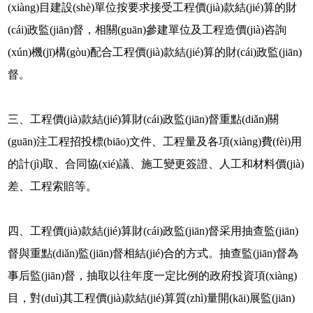
(xiàng)目建設(shè)單位按要求接受工程價(jià)款結(jié)算的財
(cái)政監(jiān)督，相關(guān)參建單位及工程造價(jià)咨詢
(xún)機(jī)構(gòu)配合工程價(jià)款結(jié)算的財(cái)政監(jiān)
督。
三、工程價(jià)款結(jié)算財(cái)政監(jiān)督重點(diǎn)關
(guān)注工程招投標(biāo)文件、工程量及各項(xiàng)費(fèi)用
的計(jì)取、合同協(xié)議、施工變更簽證、人工和材料價(jià)
差、工程索賠等。
四、工程價(jià)款結(jié)算財(cái)政監(jiān)督采用抽查監(jiān)
督與重點(diǎn)監(jiān)督相結(jié)合的方式。抽查監(jiān)督為
事后監(jiān)督，抽取以往年度一定比例的政府投資項(xiàng)
目，對(duì)其工程價(jià)款結(jié)算質(zhì)量開(kāi)展監(jiān)