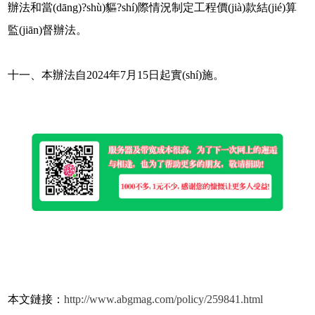
辦法和當(dāng)?shù)貙?shí)際情況制定工程價(jià)款結(jié)算
監(jiān)督辦法。
十一、本辦法自2024年7月15日起實(shí)施。
本文鏈接：
http://www.abgmag.com/policy/259841.html