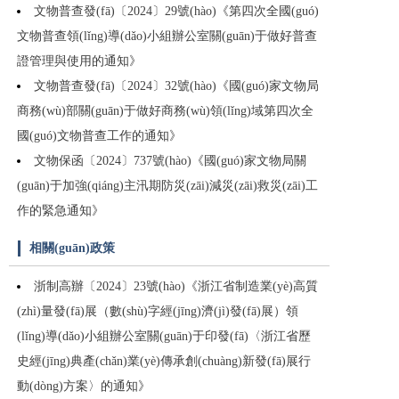
文物普查發(fā)〔2024〕29號(hào)《第四次全國(guó)
文物普查領(lǐng)導(dǎo)小組辦公室關(guān)于做好普查
證管理與使用的通知》
文物普查發(fā)〔2024〕32號(hào)《國(guó)家文物局
商務(wù)部關(guān)于做好商務(wù)領(lǐng)域第四次全
國(guó)文物普查工作的通知》
文物保函〔2024〕737號(hào)《國(guó)家文物局關
(guān)于加強(qiáng)主汛期防災(zāi)減災(zāi)救災(zāi)工
作的緊急通知》
相關(guān)政策
浙制高辦〔2024〕23號(hào)《浙江省制造業(yè)高質
(zhì)量發(fā)展（數(shù)字經(jīng)濟(jì)發(fā)展）領
(lǐng)導(dǎo)小組辦公室關(guān)于印發(fā)〈浙江省歷
史經(jīng)典產(chǎn)業(yè)傳承創(chuàng)新發(fā)展行
動(dòng)方案〉的通知》