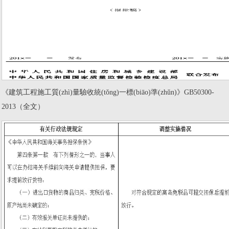
《建筑工程施工質(zhì)量驗收統(tǒng)一標(biāo)準(zhǔn)》GB50300-
2013（全文）