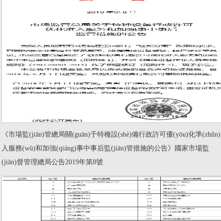
《市場監(jiān)管總局關(guān)于特種設(shè)備行政許可優(yōu)化準(zhǔn)
入服務(wù)和加強(qiáng)事中事后監(jiān)管措施的公告》國家市場監
(jiān)督管理總局公告2019年第8號