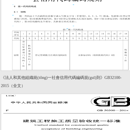
《法人和其他組織統(tǒng)一社會信用代碼編碼規(guī)則》GB32100-
2015（全文）