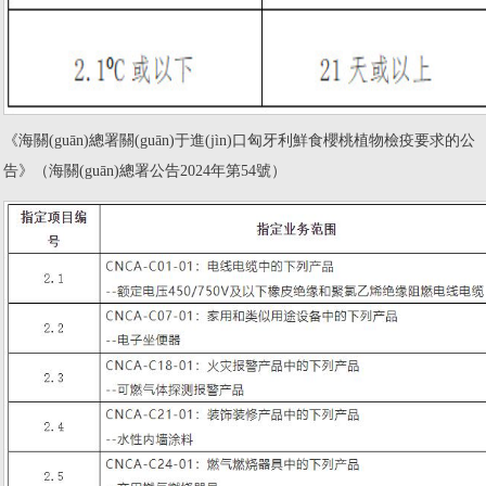
《海關(guān)總署關(guān)于進(jìn)口匈牙利鮮食櫻桃植物檢疫要求的公
告》（海關(guān)總署公告2024年第54號）