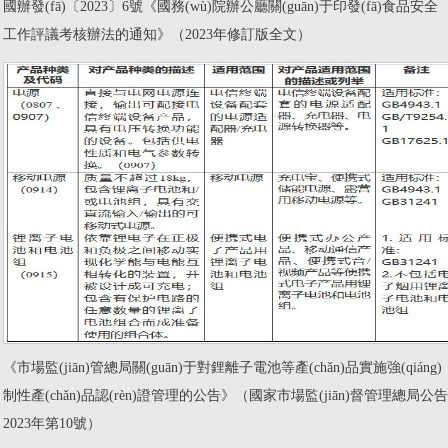
國辦發(fā)〔2023〕6號《國務(wù)院辦公廳關(guān)于印發(fā)食品安全
工作評議考核辦法的通知》（2023年修訂版全文）
《市場監(jiān)管總局關(guān)于對鋰離子電池等產(chǎn)品實施強(qiáng)
制性產(chǎn)品認(rèn)證管理的公告》（國家市場監(jiān)督管理總局公告
2023年第10號）