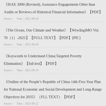
《ISAE 3000 (Revised), Assurance Engagements Other than
Audits or Reviews of Historical Financial Information》【PDF】
Source：   Time：2021-09-29
《The Ocean, Our Climate and Weather》【W(wǎng)MO Vol.
70（1）-2021】【FULL TEXT】【PDF】[PIC]
Source：   Time：2021-09-26
《Keywords to Understand China:Targeted Poverty
Elimination》【full text】【PDF】
Source：   Time：2021-09-23
《Outline of the People’s Republic of China 14th Five-Year Plan
for National Economic and Social Development and Long-Range
Objectives for 2035》（FLL TEXT）【PDF】
Source：   Time：2021-09-22