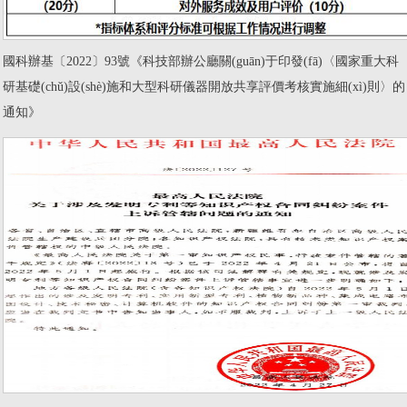
國科辦基〔2022〕93號《科技部辦公廳關(guān)于印發(fā)〈國家重大科
研基礎(chǔ)設(shè)施和大型科研儀器開放共享評價考核實施細(xì)則〉的
通知》