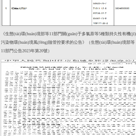
《生態(tài)環(huán)境部等11部門關(guān)于多氯萘等5種類持久性有機(jī)
污染物環(huán)境風(fēng)險管控要求的公告》（生態(tài)環(huán)境部等
11部門公告2023年第20號）