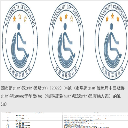
國市監(jiān)認(rèn)證發(fā)〔2022〕94號《市場監(jiān)管總局中國殘聯
(lián)關(guān)于印發(fā)〈無障礙環(huán)境認(rèn)證實施方案〉的通
知》