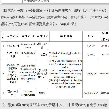
《國家認(rèn)監(jiān)委關(guān)于開展商用燃?xì)馊紵骶叩犬a(chǎn)品
強(qiáng)制性產(chǎn)品認(rèn)證實驗室指定工作的公告》（國家認(rèn)
證認(rèn)可監(jiān)督管理委員會公告2024年第8號）
《生態(tài)環(huán)境部關(guān)于增補(bǔ)〈中國現(xiàn)有化學(xué)物