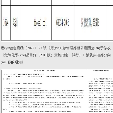
應(yīng)急廳函〔2022〕300號《應(yīng)急管理部辦公廳關(guān)于修改
〈危險化學(xué)品目錄（2015版）實施指南（試行）〉涉及柴油部分內
(nèi)容的通知》