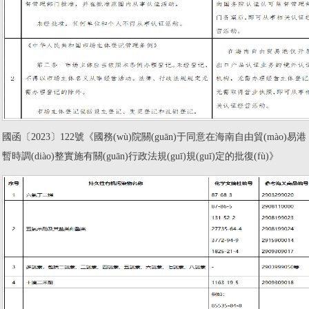
國函〔2023〕122號《國務(wù)院關(guān)于同意在海南自由貿(mào)易港
暫時調(diào)整實施有關(guān)行政法規(guī)規(guī)定的批復(fù)》