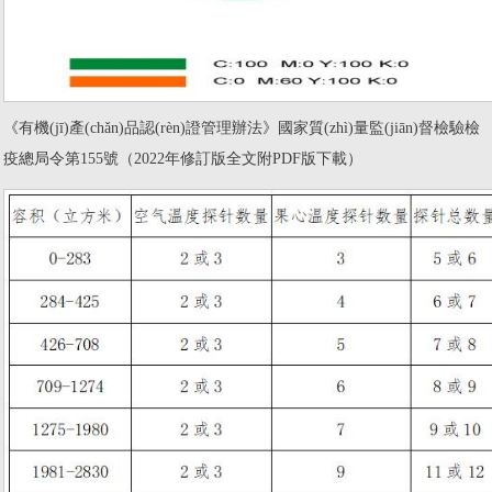
《有機(jī)產(chǎn)品認(rèn)證管理辦法》國家質(zhì)量監(jiān)督檢驗檢
疫總局令第155號（2022年修訂版全文附PDF版下載）