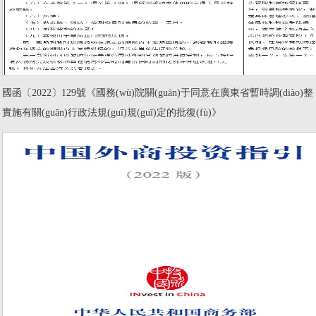
國函〔2022〕129號《國務(wù)院關(guān)于同意在廣東省暫時調(diào)整
實施有關(guān)行政法規(guī)規(guī)定的批復(fù)》