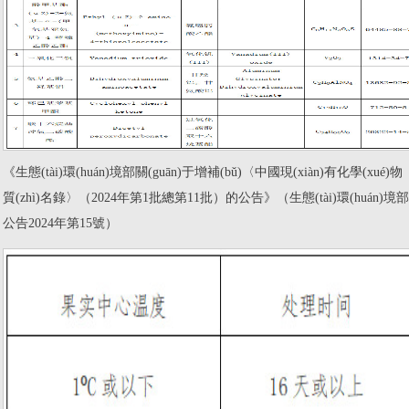
《生態(tài)環(huán)境部關(guān)于增補(bǔ)〈中國現(xiàn)有化學(xué)物
質(zhì)名錄〉（2024年第1批總第11批）的公告》（生態(tài)環(huán)境部
公告2024年第15號）