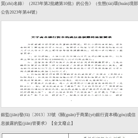
質(zhì)名錄〉（2023年第2批總第10批）的公告》（生態(tài)環(huán)境部
公告2023年第44號）
銀監(jiān)發(fā)〔2013〕33號《關(guān)于商業(yè)銀行資本構(gòu)成信
息披露的監(jiān)管要求》【全文廢止】