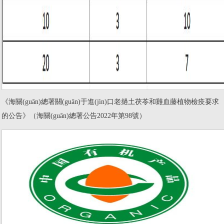
《海關(guān)總署關(guān)于進(jìn)口老撾土茯苓和雞血藤植物檢疫要求
的公告》（海關(guān)總署公告2022年第98號）