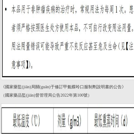
《國家藥監(jiān)局關(guān)于修訂甲氨蝶呤口服制劑說明書的公告》
（國家藥品監(jiān)督管理局公告2022年第100號）