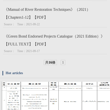
《Manual of River Restoration Techniques》（2021）
【Chapters1-12】【PDF】
Source：   Time：2021-09-22
《Green Bond Endorsed Projects Catalogue（2021 Edition）》
【FULL TEXT】【PDF】
Source：   Time：2021-09-17
共
16
條
1
Hot articles