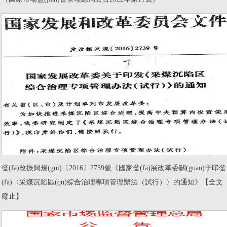
發(fā)改振興規(guī)〔2016〕2739號《國家發(fā)展改革委關(guān)于印發
(fā)〈采煤沉陷區(qū)綜合治理專項管理辦法（試行）〉的通知》【全文
廢止】