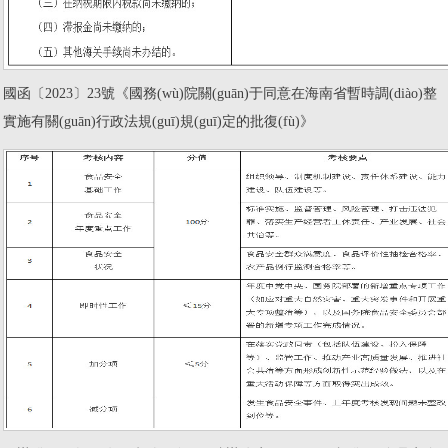
國函〔2023〕23號《國務(wù)院關(guān)于同意在海南省暫時調(diào)整
實施有關(guān)行政法規(guī)規(guī)定的批復(fù)》