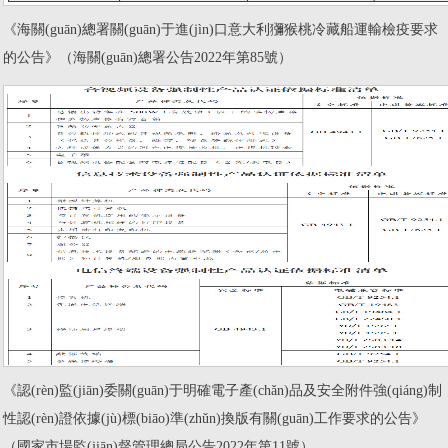
《海關(guān)總署關(guān)于進(jìn)口意大利獼猴桃冷藏船運輸檢疫要求
的公告》（海關(guān)總署公告2022年第85號）
《認(rèn)監(jiān)委關(guān)于明確電子產(chǎn)品及安全附件強(qiáng)制
性認(rèn)證依據(jù)標(biāo)準(zhǔn)換版有關(guān)工作要求的公告》
（國家市場監(jiān)督管理總局公告2022年第11號）