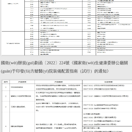
國衛(wèi)辦規(guī)劃函〔2022〕224號《國家衛(wèi)生健康委辦公廳關
(guān)于印發(fā)方艙醫(yī)院裝備配置指南（試行）的通知》