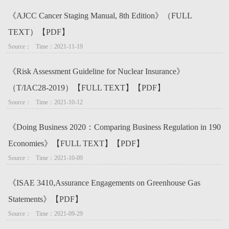
《AJCC Cancer Staging Manual, 8th Edition》（FULL
TEXT）【PDF】
Source：   Time：2021-11-19
《Risk Assessment Guideline for Nuclear Insurance》
（T/IAC28-2019）【FULL TEXT】【PDF】
Source：   Time：2021-10-12
《Doing Business 2020：Comparing Business Regulation in 190
Economies》【FULL TEXT】【PDF】
Source：   Time：2021-10-09
《ISAE 3410,Assurance Engagements on Greenhouse Gas
Statements》【PDF】
Source：   Time：2021-09-29