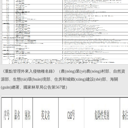
《重點管理外來入侵物種名錄》（農(nóng)業(yè)農(nóng)村部、自然資
源部、生態(tài)環(huán)境部、住房和城鄉(xiāng)建設(shè)部、海關
(guān)總署、國家林草局公告第567號）