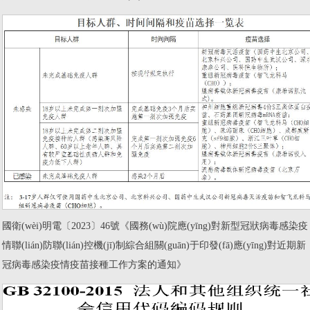
國衛(wèi)明電〔2023〕46號《國務(wù)院應(yīng)對新型冠狀病毒感染疫
情聯(lián)防聯(lián)控機(jī)制綜合組關(guān)于印發(fā)應(yīng)對近期新
冠病毒感染疫情疫苗接種工作方案的通知》