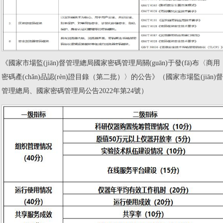
《國家市場監(jiān)督管理總局國家密碼管理局關(guān)于發(fā)布〈商用
密碼產(chǎn)品認(rèn)證目錄（第二批）〉的公告》（國家市場監(jiān)督
管理總局、國家密碼管理局公告2022年第24號）