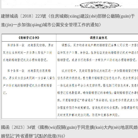
建辦城函〔2018〕223號《住房城鄉(xiāng)建設(shè)部辦公廳關(guān)于
進(jìn)一步加強(qiáng)城市公園安全管理工作的通知》
國函〔2023〕34號《國務(wù)院關(guān)于同意擴(kuò)大內(nèi)地居民婚
姻登記“跨省通辦”試點的批復(fù)》