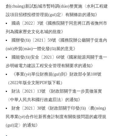
創(chuàng)新試點城市暫時調(diào)整實施〈水利工程建
設項目招標投標管理規(guī)定〉有關條款的通知》
國函〔2022〕3號《國務院關于同意將江西省撫州市
列為國家歷史文化名城的批復》
國辦發(fā)〔2021〕59號《國務院辦公廳關于促進內
(nèi)外貿(mào)一體化發(fā)展的意見》
國能發(fā)安全〔2021〕68號《國家能源局關于進一
步明確電力建設工程安全管理有關要求的通知》
《事業(yè)單位財務規(guī)則》財政部令第108號
（2022年版全文附PDF版下載）
財法〔2021〕13號 《財政部關于進一步貫徹落實
〈中華人民共和國行政處罰法〉的通知》
財會〔2021〕38號《財政部關于印發(fā)〈農(nóng)
民專業(yè)合作社新舊會計制度有關銜接問題的處理規
(guī)定〉的通知》