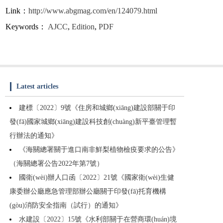
Link：
http://www.abgmag.com/en/124079.html
Keywords：
AJCC
,
Edition
,
PDF
Latest articles
建標〔2022〕9號《住房和城鄉(xiāng)建設部關于印
發(fā)國家城鄉(xiāng)建設科技創(chuàng)新平臺管理暫
行辦法的通知》
《海關總署關于進口南非鮮梨植物檢疫要求的公告》
（海關總署公告2022年第7號）
國衛(wèi)辦人口函〔2022〕21號《國家衛(wèi)生健
康委辦公廳應急管理部辦公廳關于印發(fā)托育機構
(gòu)消防安全指南（試行）的通知》
水建設〔2022〕15號《水利部關于在營商環(huán)境