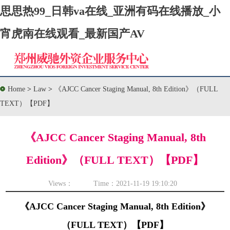
思思热99_日韩va在线_亚洲有码在线播放_小
宵虎南在线观看_最新国产AV
Home
>
Law
>
《AJCC Cancer Staging Manual, 8th Edition》（FULL
TEXT）【PDF】
《AJCC Cancer Staging Manual, 8th
Edition》（FULL TEXT）【PDF】
Views： Time：2021-11-19 19:10:20
《AJCC Cancer Staging Manual, 8th Edition》
（FULL TEXT）【PDF】