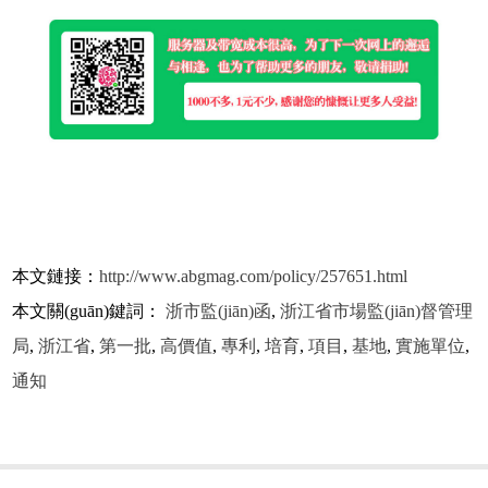
本文鏈接：
http://www.abgmag.com/policy/257651.html
本文關(guān)鍵詞：
浙市監(jiān)函
,
浙江省市場監(jiān)督管理
局
,
浙江省
,
第一批
,
高價值
,
專利
,
培育
,
項目
,
基地
,
實施單位
,
通知