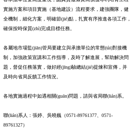
實施方案和項目實施（基地建設）流程要求，建強團隊，健
全機制，細化方案，明確節(jié)點，扎實有序推進各項工作，
確保按時保質(zhì)完成目標任務。
各屬地市場監(jiān)管局要建立與承擔單位的常態(tài)對接機
制，加強政策宣講和工作指導，及時了解進展，幫助解決問
題，督促任務落實，做好經(jīng)驗總結(jié)提煉和宣傳，并
及時向省局反饋工作情況。
各地實施過程中如遇相關(guān)問題，請與省局聯(lián)系。
聯(lián)系人：張婷、吳曉巍（0571-89761377、0571-
89761327）