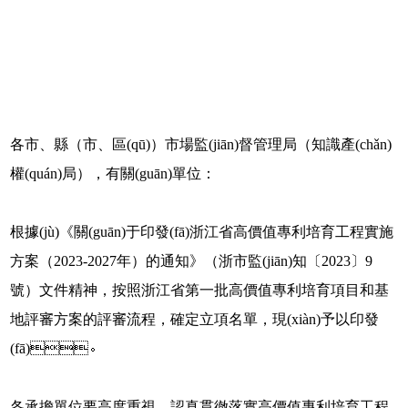
各市、縣（市、區(qū)）市場監(jiān)督管理局（知識產(chǎn)
權(quán)局），有關(guān)單位：
根據(jù)《關(guān)于印發(fā)浙江省高價值專利培育工程實施
方案（2023-2027年）的通知》（浙市監(jiān)知〔2023〕9
號）文件精神，按照浙江省第一批高價值專利培育項目和基
地評審方案的評審流程，確定立項名單，現(xiàn)予以印發
(fā)。
各承擔單位要高度重視，認真貫徹落實高價值專利培育工程