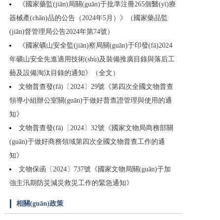
《國家藥監(jiān)局關(guān)于批準注冊265個醫(yī)療
器械產(chǎn)品的公告（2024年5月）》（國家藥品監
(jiān)督管理局公告2024年第74號）
《國家礦山安全監(jiān)察局關(guān)于印發(fā)2024
年礦山安全先進適用技術(shù)及裝備推廣目錄與落后工
藝及設備淘汰目錄的通知》（全文）
文物普查發(fā)〔2024〕29號《第四次全國文物普查
領導小組辦公室關(guān)于做好普查證管理與使用的通
知》
文物普查發(fā)〔2024〕32號《國家文物局商務部關
(guān)于做好商務領域第四次全國文物普查工作的通
知》
文物保函〔2024〕737號《國家文物局關(guān)于加
強主汛期防災減災救災工作的緊急通知》
相關(guān)政策