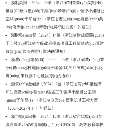
浙制高辦〔2024〕23號《浙江省制造業(yè)高質(zhì)
量發(fā)展（數(shù)字經(jīng)濟發(fā)展）領導小組辦公
室關(guān)于印發(fā)〈浙江省歷史經(jīng)典產(chǎn)業
(yè)傳承創(chuàng)新發(fā)展行動方案〉的通知》
浙財監(jiān)督〔2024〕14號《浙江省財政廳關(guān)
于印發(fā)浙江省本級政府投資項目工程價款結(jié)算財
政監(jiān)督管理暫行辦法的通知》
浙農(nóng)專發(fā)〔2024〕25號《浙江省農(nóng)業
(yè)農(nóng)村廳關(guān)于印發(fā)浙江省現(xiàn)代化
農(nóng)事服務中心建設導則的通知》
浙質(zhì)標知辦〔2024〕2號《浙江省質(zhì)量標準
和知識產(chǎn)權(quán)強省工作領導小組辦公室關
(guān)于印發(fā)〈浙江省企業(yè)標準筑基工程方案
（2024-2027年）〉的通知》
浙市監(jiān)餐〔2024〕12號《浙江省市場監(jiān)督
管理局浙江省教育廳關(guān)于印發(fā)〈高等教育學校